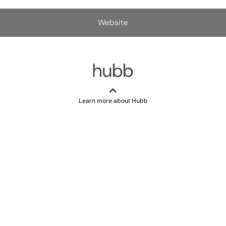
Website
Learn more about Hubb