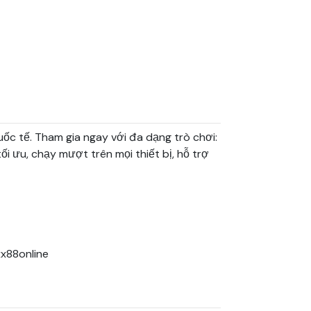
 tế. Tham gia ngay với đa dạng trò chơi: 
tối ưu, chạy mượt trên mọi thiết bị, hỗ trợ 
x88online