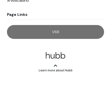
#v68casino 
Page Links
V68
Learn more about Hubb