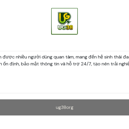
n được nhiều người dùng quan tâm, mang đến hệ sinh thái đa d
 ổn định, bảo mật thông tin và hỗ trợ 24/7, tạo nên trải nghi
ug38org