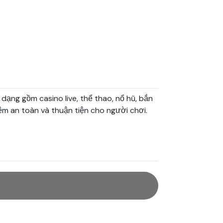
ạng gồm casino live, thể thao, nổ hũ, bắn 
ệm an toàn và thuận tiện cho người chơi. 