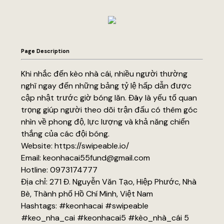
Page Description
Khi nhắc đến kèo nhà cái, nhiều người thường 
nghĩ ngay đến những bảng tỷ lệ hấp dẫn được 
cập nhật trước giờ bóng lăn. Đây là yếu tố quan 
trọng giúp người theo dõi trận đấu có thêm góc 
nhìn về phong độ, lực lượng và khả năng chiến 
thắng của các đội bóng.

Website: https://swipeable.io/

Email: keonhacai55fund@gmail.com

Hotline: 0973174777

Địa chỉ: 271 Đ. Nguyễn Văn Tạo, Hiệp Phước, Nhà 
Bè, Thành phố Hồ Chí Minh, Việt Nam

Hashtags: #keonhacai #swipeable 
#keo_nha_cai #keonhacai5 #kèo_nhà_cái 5 