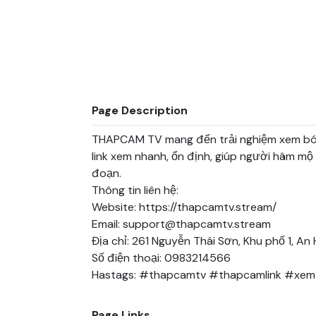
Page Description
THAPCAM TV mang đến trải nghiệm xem bóng
link xem nhanh, ổn định, giúp người hâm mộ 
đoạn.

Thông tin liên hệ:

Website: https://thapcamtv.stream/

Email: support@thapcamtv.stream

Địa chỉ: 261 Nguyễn Thái Sơn, Khu phố 1, An 
Số điện thoại: 0983214566

Hastags: #thapcamtv #thapcamlink #xem
Page Links