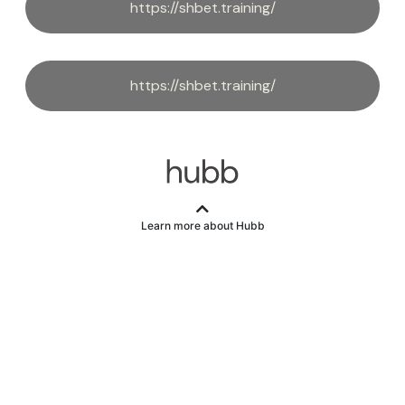
https://shbet.training/
https://shbet.training/
Learn more about Hubb