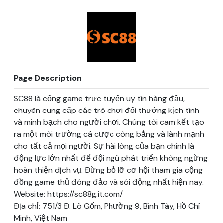
Page Description
SC88 là cổng game trực tuyến uy tín hàng đầu, 
chuyên cung cấp các trò chơi đổi thưởng kịch tính 
và minh bạch cho người chơi. Chúng tôi cam kết tạo 
ra một môi trường cá cược công bằng và lành mạnh 
cho tất cả mọi người. Sự hài lòng của bạn chính là 
động lực lớn nhất để đội ngũ phát triển không ngừng 
hoàn thiện dịch vụ. Đừng bỏ lỡ cơ hội tham gia cộng 
đồng game thủ đông đảo và sôi động nhất hiện nay.

Website: https://sc88g.it.com/

Địa chỉ: 751/3 Đ. Lò Gốm, Phường 9, Bình Tây, Hồ Chí 
Minh, Việt Nam
