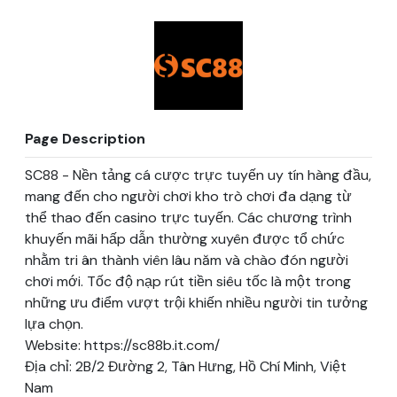
Page Description
SC88 - Nền tảng cá cược trực tuyến uy tín hàng đầu, 
mang đến cho người chơi kho trò chơi đa dạng từ 
thể thao đến casino trực tuyến. Các chương trình 
khuyến mãi hấp dẫn thường xuyên được tổ chức 
nhằm tri ân thành viên lâu năm và chào đón người 
chơi mới. Tốc độ nạp rút tiền siêu tốc là một trong 
những ưu điểm vượt trội khiến nhiều người tin tưởng 
lựa chọn.

Website: https://sc88b.it.com/

Địa chỉ: 2B/2 Đường 2, Tân Hưng, Hồ Chí Minh, Việt 
Nam
