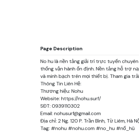
Page Description
No hu là nền tảng giải trí trực tuyến chuyê
thống vận hành ổn định. Nền tảng hỗ trợ nạ
và minh bạch trên mọi thiết bị. Tham gia trải
Thông Tin Liên Hệ:

Thương hiệu: Nohu

Website: https://nohu.surf/

SĐT: 0939110302

Email: nohusurf@gmail.com

Địa chỉ: 2 Ng. 120 P. Trần Bình, Từ Liêm, Hà Nộ
Tag: #nohu #nohu.com #no_hu #nổ_hũ