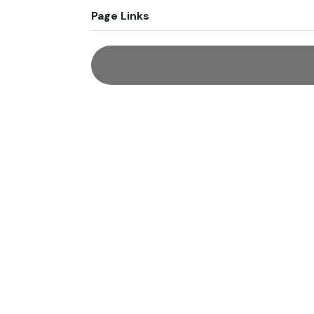
Page Links