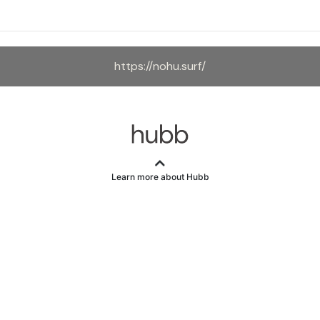
https://nohu.surf/
Learn more about Hubb