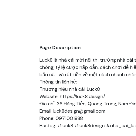
Page Description
Luck8 là nhà cái mới nổi thị trường nhà cá
chóng, tỷ lệ cược hấp dẫn, cách chơi dễ hiể
bắn cá... và rút tiền về một cách nhanh chón
Thông tin liên hệ: 

Thương hiệu nhà cái: Luck8

Website: https://luck8.design/ 

Địa chỉ: 36 Hàng Tiện, Quang Trung, Nam Địn
Email: luck8design@gmail.com

Phone: 0971001888

Hastag: #luck8 #luck8design #nha_cai_l