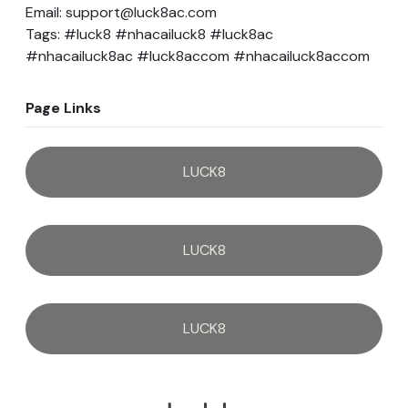
Email: support@luck8ac.com

Tags: #luck8 #nhacailuck8 #luck8ac 
Page Links
LUCK8
LUCK8
LUCK8