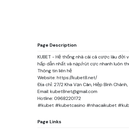
Page Description
KUBET - Hệ thống nhà cái cá cược lâu đời v
hấp dẫn nhất và nạp/rút cực nhanh luôn thu
Thông tin liên hệ

Website: https://kubet8.net/

Địa chỉ: 27/2 Kha Vạn Cân, Hiệp Bình Chánh,
Email: kubet8net@gmail.com

Hotline: 0968220172

Page Links