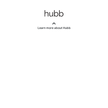
Learn more about Hubb