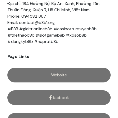
Địa chỉ: 184 Đường Nội Bộ An-Xanh, Phường Tân 
Thuận Đông, Quận 7, Hồ Chí Minh, Việt Nam

Phone: 0945821367

Email: contact@b8b1.org

#B8B #giaitrionlineb8b #casinotructuyenb8b 
#thethaob8b #slotgameb8b #xosob8b 
Page Links
Website
facbook