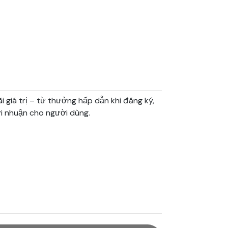
giá trị – từ thưởng hấp dẫn khi đăng ký, 
i nhuận cho người dùng.
