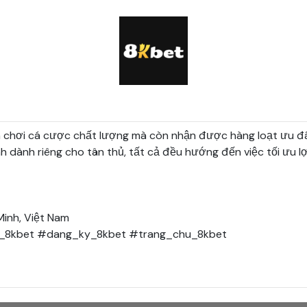
 chơi cá cược chất lượng mà còn nhận được hàng loạt ưu đãi 
h dành riêng cho tân thủ, tất cả đều hướng đến việc tối ưu lợ
inh, Việt Nam
