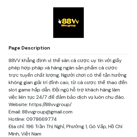
Page Description
88VV khẳng định vị thế sàn cá cược uy tín với giấy 
phép hợp pháp và hàng ngàn sản phẩm cá cược 
trực tuyến chất lượng. Người chơi có thể tận hưởng 
không gian giải trí đỉnh cao, từ cá cược thể thao đến 
slot game hấp dẫn. Đội ngũ hỗ trợ khách hàng làm 
việc liên tục 24/7 để đảm bảo dịch vụ luôn chu đáo.

Website: https://88vv.group/

Email: 88vvgroup@gmail.com

Hotline: 0978669774

Địa chỉ: 196 Trần Thị Nghỉ, Phường 1, Gò Vấp, Hồ Chí 
Minh, Việt Nam
