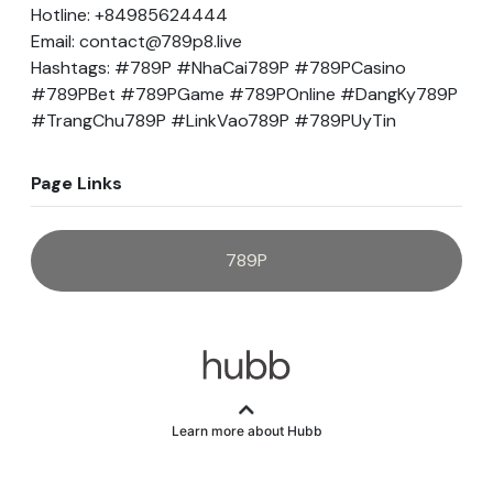
Hotline: +84985624444 

Email: contact@789p8.live 

Hashtags: #789P #NhaCai789P #789PCasino 
#789PBet #789PGame #789POnline #DangKy789P 
#TrangChu789P #LinkVao789P #789PUyTin
Page Links
789P
Learn more about Hubb