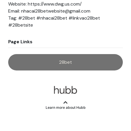
Website: https://www.dwg.us.com/

Email: nhacai28betwebsite@gmail.com

Tag: #28bet #nhacai28bet #linkvao28bet 
Page Links
28bet
Learn more about Hubb